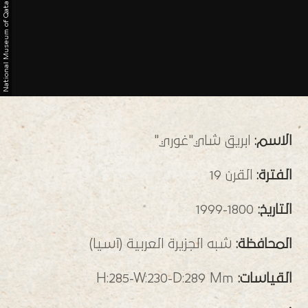
N
a
t
i
o
n
a
l
M
u
s
e
u
m
o
f
Q
a
t
a
الاسم:
ابريق شاي"غوري"
الفترة:
القرن 19
التاريخ:
1800-1999
المحافظة:
شبه الجزيرة العربية (آسيا)
القياسات:
H:285-W:230-D:289 Mm