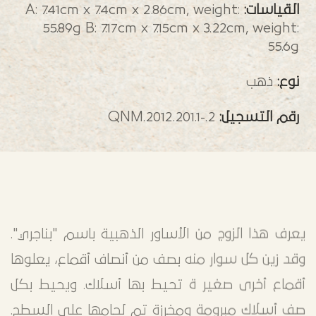
القياسات:
A: 7.41cm x 7.4cm x 2.86cm, weight:
55.89g B: 7.17cm x 7.15cm x 3.22cm, weight:
55.6g
نوع:
ذهب
رقم التسجيل:
QNM.2012.201.1-.2
يعرف هذا الزوج من الأساور الذهبية باسم "بناجري".
وقد زين كل سوار منه بصف من أنصاف أقماع، يعلوها
أقماع أخرى صغير ة تحيط بها أسلاك. ويحيط بكل
صف أسلاك مبرومة ومخرزة تم لحامها على السطح.