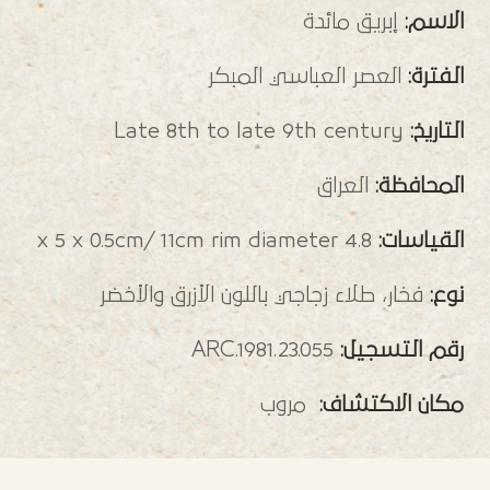
الاسم:
إبريق مائدة
الفترة:
العصر العباسي المبكر
التاريخ:
Late 8th to late 9th century
المحافظة:
العراق
القياسات:
4.8 x 5 x 0.5cm/ 11cm rim diameter
نوع:
فخار، طلاء زجاجي باللون الأزرق والأخضر
رقم التسجيل:
ARC.1981.23.055
مكان الاكتشاف:
مروب