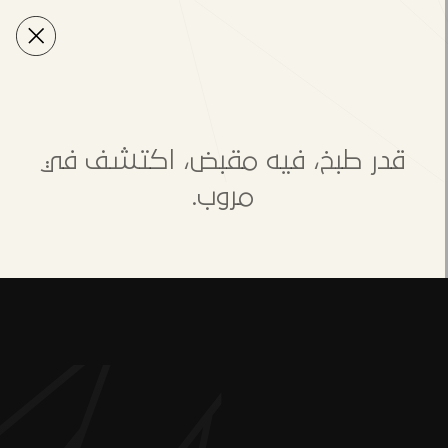
قدر طبخ، فيه مقبض، اكتشف في
مروب.