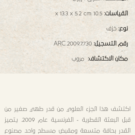
القياسات:
10.5 x 13.3 x 5.2 cm
نوع:
خزف
رقم التسجيل:
ARC.2009.7.730
مكان الاكتشاف:
مروب
اكتشف هذا الجزء العلوي من قدر طهي صغير من
قبل البعثة القطرية - الفرنسية عام 2009. يتميز
القدر بحافة متسعة ومقبض مسطح واحد مصنوع