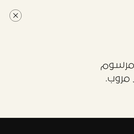
 مرسوم
مروب.