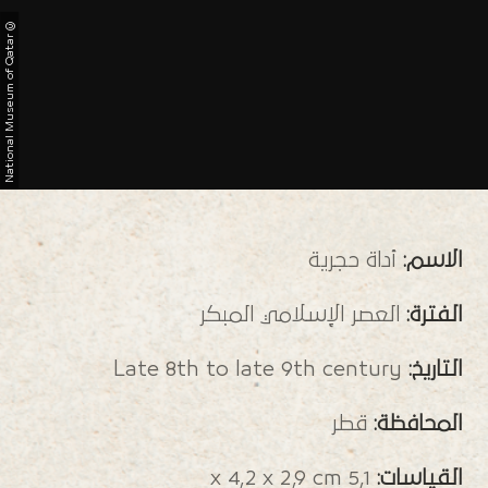
©
r
N
a
t
i
o
n
a
l
M
u
s
e
u
m
o
f
Q
a
t
a
الاسم:
أداة حجرية
الفترة:
العصر الإسلامي المبكر
التاريخ:
Late 8th to late 9th century
المحافظة:
قطر
القياسات:
5,1 x 4,2 x 2,9 cm