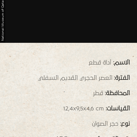
N
a
t
i
o
n
a
l
M
u
s
e
u
m
o
f
Q
a
t
a
الاسم:
أداة قطع
الفترة:
العصر الحجري القديم السفلي
المحافظة:
قطر
القياسات:
12,4x9,5x4,6 cm
نوع:
حجر الصوان