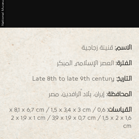
N
a
t
i
o
n
a
l
M
u
s
e
u
m
o
f
Q
a
t
a
الاسم:
قنينة زجاجية
الفترة:
العصر الإسلامي المبكر
التاريخ:
Late 8th to late 9th century
المحافظة:
إيران، بلاد الرافدين، مصر
القياسات:
0,6 x 8,1 x 6,7 cm / 1,5 x 3,4 x 3 cm /
2 x 1,9 x 1 cm / 3,9 x 1,9 x 0,7 cm / 1,5 x 2 x 1,6
cm