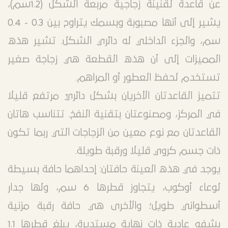
يوجد ثلاث قواعد لثلاثة قطع مختلفة: الأولى عبارة
عن قاعدة لقنينة زجاجية مربعة الشكل (1.2سم)،
يشير إلى أنها مصبوبة وبسمك يتراوح بين 0.3 - 0.4
سم، والجزء الداخلي له دائري الشكل. تشير هذه
المميزات إلى أن هذه القطعة هي زجاجة صغير
تستخدم لحفظ العطور أو المراهم.
تتميز القاعدتان الأخريان بشكل دائريً مرتفع قليلا
في المركز، ومصنوعتان بتقنية النفخ. تتناسب هاتان
القاعدتان مع نوع معين من الزجاجات التي ربما تكون
ذات جسم كروي قليلا ورقبة طويلة.
يوجد في هذه العينة حافتان: إحداهما حافة بسيطة
لوعاء أوكوب، يتجاوز قطرها 6 سم، ولها جدار