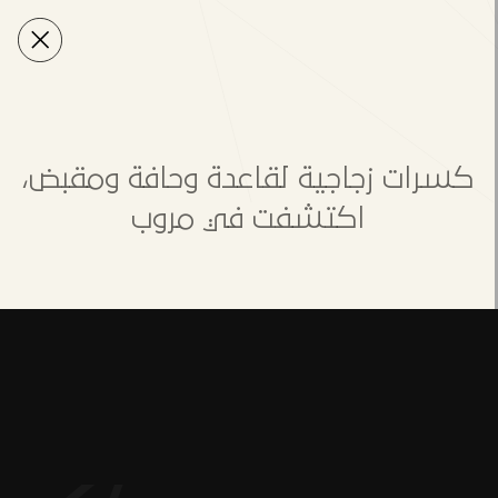
كسرات زجاجية لقاعدة وحافة ومقبض،
اكتشفت في مروب