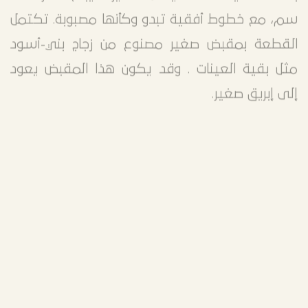
أسطواني طويل؛ والأخرى هي حافة رقبة مزنية
بشفه عادية ذات نهاية مستديرة، يبلغ قطرها 1.1
سم، مع خطوط أفقية تبدو وكأنها مصبوبة. تكتمل
القطعة بمقبض صغير مصنوع من زجاج بني-أسود
مثل بقية العينات . وقد يكون هذا المقبض يعود
إلى إبريق صغير.